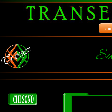
ann
Sa